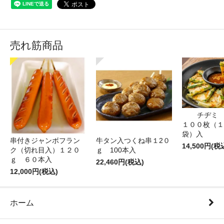
売れ筋商品
チヂミ 
１００枚（１
袋）入
牛タン入つくね串１2０
串付きジャンボフラン
14,500円(税
ｇ 100本入
ク（切れ目入）１２０
ｇ ６０本入
22,460円(税込)
12,000円(税込)
ホーム