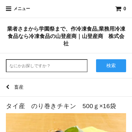
0
メニュー
業者さまから学園祭まで、作冷凍食品,業務用冷凍
食品なら冷凍食品の山登産商｜山登産商 株式会
社
検索
畜産
タイ産 のり巻きチキン 500ｇ×16袋