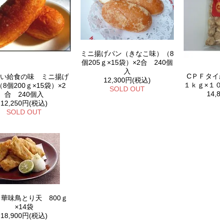
ミニ揚げパン（きなこ味）（8
個205ｇ×15袋）×2合 240個
入
CＰＦタ
い給食の味 ミニ揚げ
12,300円(税込)
１ｋｇ×１
8個200ｇ×15袋）×2
SOLD OUT
14,
合 240個入
12,250円(税込)
SOLD OUT
華味鳥とり天 800ｇ
×14袋
18,900円(税込)