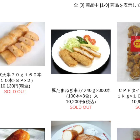
全 [9] 商品中 [1-9] 商品を表示
ズ天串７０ｇ１６０本
１０本×８Ｐ×２）
10,130円(税込)
豚たまねぎ串カツ40ｇ×300本
ＣＰＦタ
SOLD OUT
（100本×3合）入
１ｋｇ×１
10,200円(税込)
10,
SOLD OUT
S