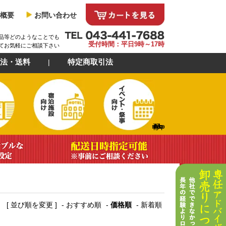
概要
お問い合わせ
品等どのようなことでも
受付時間：平日9時～17時
てお気軽にご相談下さい
法・送料
特定商取引法
https://img21.shop-
[ 並び順を変更 ]
-
おすすめ順
-
価格順
-
新着順