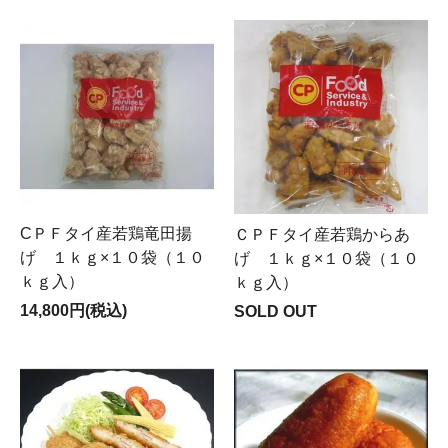
CＰＦタイ産若鶏竜田揚
ＣＰＦタイ産若鶏からあ
げ １ｋｇ×１０袋（１０
げ １ｋｇ×１０袋（１０
ｋｇ入）
ｋｇ入）
14,800円(税込)
SOLD OUT