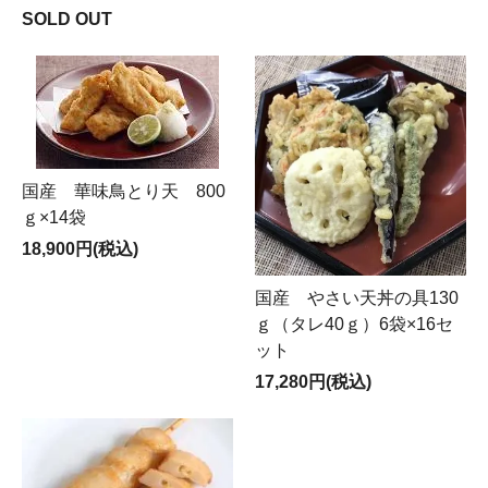
SOLD OUT
国産 華味鳥とり天 800
ｇ×14袋
18,900円(税込)
国産 やさい天丼の具130
ｇ（タレ40ｇ）6袋×16セ
ット
17,280円(税込)