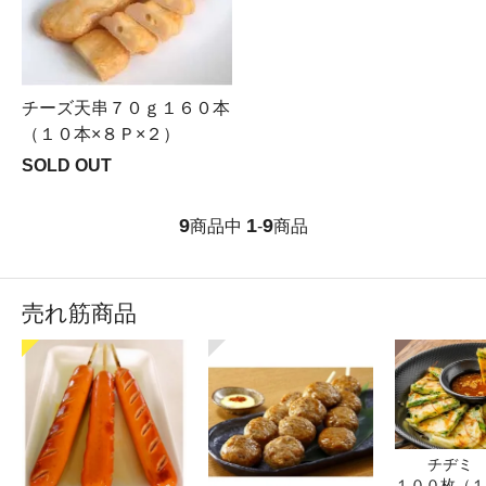
チーズ天串７０ｇ１６０本
（１０本×８Ｐ×２）
SOLD OUT
9
1
9
商品中
-
商品
売れ筋商品
チヂミ 
１００枚（１