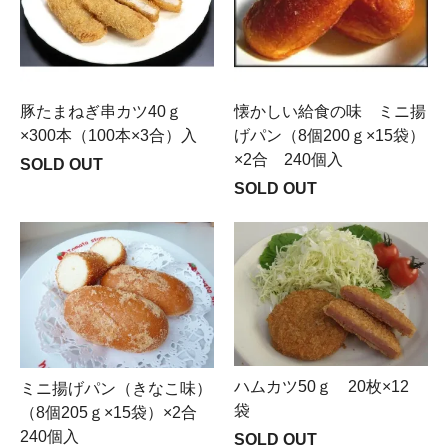
豚たまねぎ串カツ40ｇ
懐かしい給食の味 ミニ揚
×300本（100本×3合）入
げパン（8個200ｇ×15袋）
×2合 240個入
SOLD OUT
SOLD OUT
ハムカツ50ｇ 20枚×12
ミニ揚げパン（きなこ味）
袋
（8個205ｇ×15袋）×2合
240個入
SOLD OUT