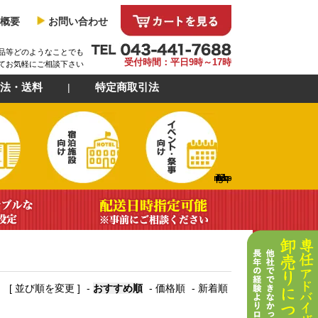
概要
お問い合わせ
品等どのようなことでも
受付時間：平日9時～17時
てお気軽にご相談下さい
法・送料
特定商取引法
https://img21.shop-
[ 並び順を変更 ]
-
おすすめ順
-
価格順
-
新着順