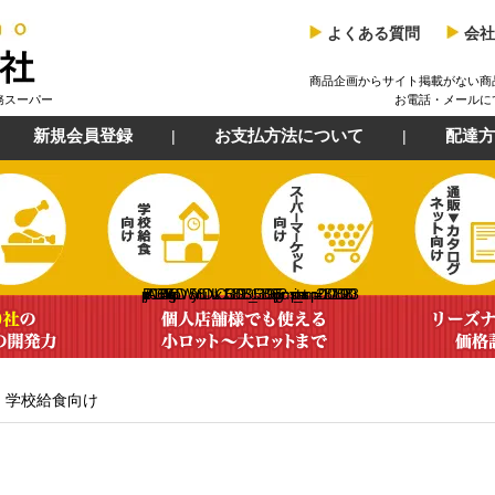
よくある質問
会社
商品企画からサイト掲載がない商
務スーパー
お電話・メールに
新規会員登録
お支払方法について
配達方
pro.jp/PA01365/475/etc/g3pDW5yY8uDNLxO1531809189_1531809665.jpg?cmsp_timestamp=20180718092803
学校給食向け