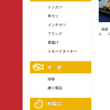
トンカツ
串カツ
メンチカツ
国産
フランク
ん （2
唐揚げ
スモークターキー
珍味
練り製品