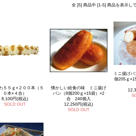
全 [5] 商品中 [1-5] 商品を表示
ミニ揚げパ
個205ｇ×
わ５５ｇ×２００本（５
懐かしい給食の味 ミニ揚げ
12,
０本×４合）
パン（8個200ｇ×15袋）×2
S
8,100円(税込)
合 240個入
SOLD OUT
12,250円(税込)
SOLD OUT