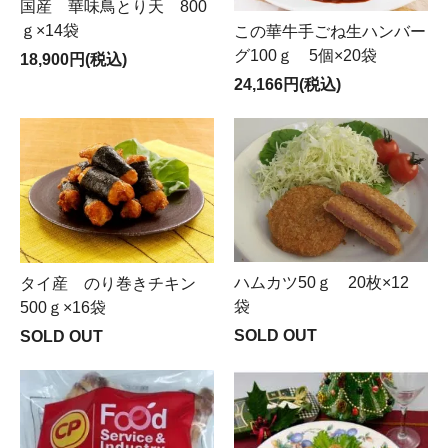
国産 華味鳥とり天 800
ｇ×14袋
この華牛手ごね生ハンバー
グ100ｇ 5個×20袋
18,900円(税込)
24,166円(税込)
ハムカツ50ｇ 20枚×12
タイ産 のり巻きチキン
袋
500ｇ×16袋
SOLD OUT
SOLD OUT