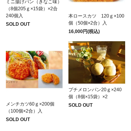
ミニ揚げパン（きなこ味）
（8個205ｇ×15袋）×2合
240個入
本ロースカツ 120ｇ×100
個（50個×2合）入
SOLD OUT
16,000円(税込)
プチメロンパン20ｇ×240
個（8個×15袋）×2
メンチカツ60ｇ×200個
SOLD OUT
（100個×2合）入
SOLD OUT