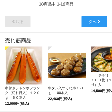
18
1
12
商品中
-
商品
戻る
次へ
売れ筋商品
チヂミ 
１００枚（１
袋）入
牛タン入つくね串１2０
串付きジャンボフラン
14,500円(税
ｇ 100本入
ク（切れ目入）１２０
ｇ ６０本入
22,460円(税込)
12,000円(税込)