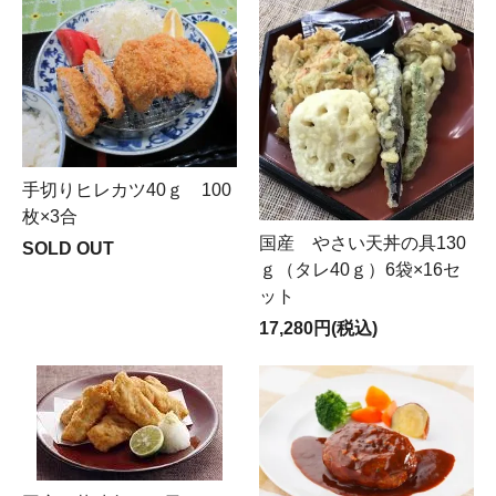
手切りヒレカツ40ｇ 100
枚×3合
国産 やさい天丼の具130
SOLD OUT
ｇ（タレ40ｇ）6袋×16セ
ット
17,280円(税込)