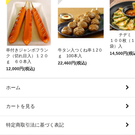
チヂミ 
１００枚（１
袋）入
牛タン入つくね串１2０
串付きジャンボフラン
14,500円(税
ｇ 100本入
ク（切れ目入）１２０
ｇ ６０本入
22,460円(税込)
12,000円(税込)
ホーム
カートを見る
特定商取引法に基づく表記