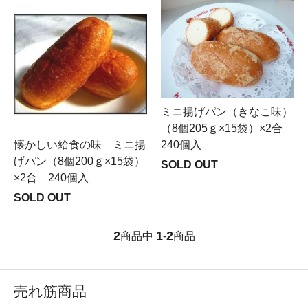
ミニ揚げパン（きなこ味）
（8個205ｇ×15袋）×2合
240個入
懐かしい給食の味 ミニ揚
げパン（8個200ｇ×15袋）
SOLD OUT
×2合 240個入
SOLD OUT
2
1
2
商品中
-
商品
売れ筋商品