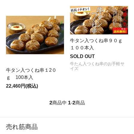
牛タン入つくね串９０ｇ
１００本入
SOLD OUT
牛たん入つくね串のお手軽サ
イズ
牛タン入つくね串１2０
ｇ 100本入
22,460円(税込)
2
1
2
商品中
-
商品
売れ筋商品