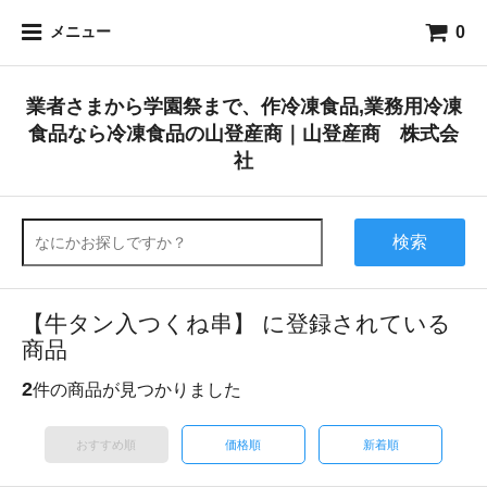
0
メニュー
業者さまから学園祭まで、作冷凍食品,業務用冷凍
食品なら冷凍食品の山登産商｜山登産商 株式会
社
検索
【牛タン入つくね串】 に登録されている
商品
2
件の商品が見つかりました
おすすめ順
価格順
新着順