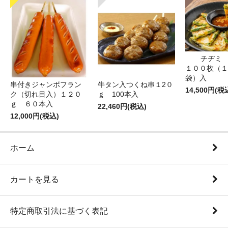
チヂミ 
１００枚（１
袋）入
牛タン入つくね串１2０
串付きジャンボフラン
14,500円(税
ｇ 100本入
ク（切れ目入）１２０
ｇ ６０本入
22,460円(税込)
12,000円(税込)
ホーム
カートを見る
特定商取引法に基づく表記