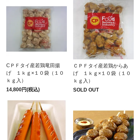
CＰＦタイ産若鶏竜田揚
ＣＰＦタイ産若鶏からあ
げ １ｋｇ×１０袋（１０
げ １ｋｇ×１０袋（１０
ｋｇ入）
ｋｇ入）
14,800円(税込)
SOLD OUT