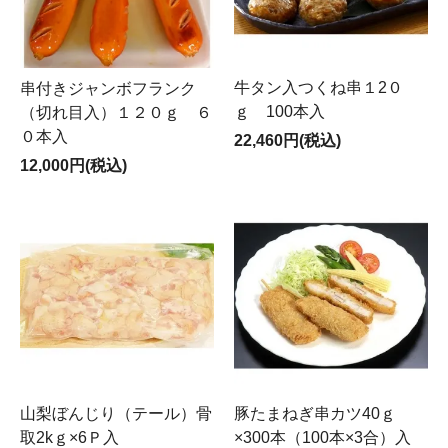
牛タン入つくね串１2０
串付きジャンボフランク
ｇ 100本入
（切れ目入）１２０ｇ ６
０本入
22,460円(税込)
12,000円(税込)
山梨ぼんじり（テール）骨
豚たまねぎ串カツ40ｇ
取2kｇ×6Ｐ入
×300本（100本×3合）入