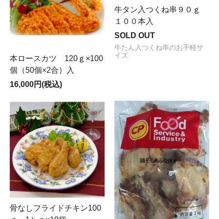
牛タン入つくね串９０ｇ
１００本入
SOLD OUT
牛たん入つくね串のお手軽サ
イズ
本ロースカツ 120ｇ×100
個（50個×2合）入
16,000円(税込)
骨なしフライドチキン100